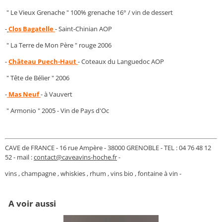
" Le Vieux Grenache " 100% grenache 16° / vin de dessert
-
Clos Bagatelle
- Saint-Chinian AOP
" La Terre de Mon Père " rouge 2006
-
Château Puech-Haut
- Coteaux du Languedoc AOP
" Tête de Bélier " 2006
-
Mas Neuf
- à Vauvert
" Armonio " 2005 - Vin de Pays d'Oc
CAVE de FRANCE - 16 rue Ampère - 38000 GRENOBLE - TEL : 04 76 48 12
52 - mail :
contact@caveavins-hoche.fr
-
vins , champagne , whiskies , rhum , vins bio , fontaine à vin -
A voir aussi