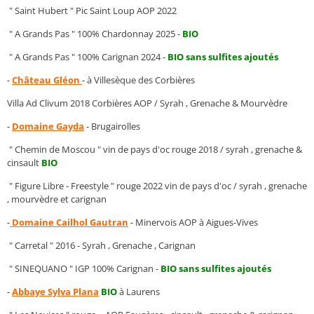
" Saint Hubert " Pic Saint Loup AOP 2022
" A Grands Pas " 100% Chardonnay 2025 -
BIO
" A Grands Pas " 100% Carignan 2024 -
BIO sans sulfites ajoutés
-
Château Gléon
- à Villesèque des Corbières
Villa Ad Clivum 2018 Corbières AOP / Syrah , Grenache & Mourvèdre
-
Domaine Gayda
- Brugairolles
" Chemin de Moscou " vin de pays d'oc rouge 2018 / syrah , grenache &
cinsault
BIO
" Figure Libre - Freestyle " rouge 2022 vin de pays d'oc / syrah , grenache
, mourvèdre et carignan
-
Domaine Cailhol Gautran
- Minervois AOP à Aigues-Vives
" Carretal " 2016 - Syrah , Grenache , Carignan
" SINEQUANO " IGP 100% Carignan -
BIO
sans sulfites ajoutés
-
Abbaye Sylva Plana
BIO
à Laurens