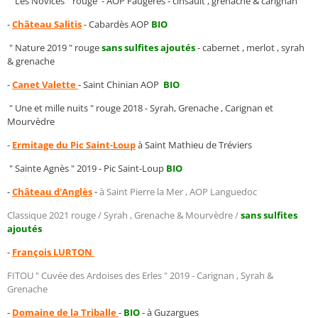
" Les Novices " rouge - AOP Faugères - cinsault , grenache & carignan
-
Château Salitis
- Cabardès AOP
BIO
" Nature 2019 " rouge
sans sulfites ajoutés
- cabernet , merlot , syrah
& grenache
-
Canet Valette
- Saint Chinian AOP
BIO
" Une et mille nuits " rouge 2018 - Syrah, Grenache , Carignan et
Mourvèdre
-
Ermitage du Pic Saint-Loup
à Saint Mathieu de Tréviers
" Sainte Agnès " 2019 - Pic Saint-Loup
BIO
-
Château d'Anglès
-
à Saint Pierre la Mer , AOP Languedoc
Classique 2021 rouge / Syrah , Grenache & Mourvèdre /
sans sulfites
ajoutés
-
François LURTON
FITOU " Cuvée des Ardoises des Erles " 2019 - Carignan , Syrah &
Grenache
-
Domaine de la Triballe
-
BIO
- à Guzargues