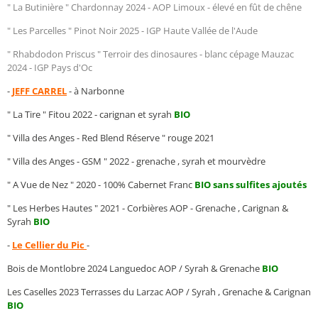
" La Butinière " Chardonnay 2024 - AOP Limoux - élevé en fût de chêne
" Les Parcelles " Pinot Noir 2025 - IGP Haute Vallée de l'Aude
" Rhabdodon Priscus " Terroir des dinosaures - blanc cépage Mauzac
2024 - IGP Pays d'Oc
-
JEFF CARREL
- à Narbonne
" La Tire " Fitou 2022 - carignan et syrah
BIO
" Villa des Anges - Red Blend Réserve " rouge 2021
" Villa des Anges - GSM " 2022 - grenache , syrah et mourvèdre
" A Vue de Nez " 2020 - 100% Cabernet Franc
BIO sans sulfites ajoutés
" Les Herbes Hautes " 2021 - Corbières AOP - Grenache , Carignan &
Syrah
BIO
-
Le Cellier du Pic
-
Bois de Montlobre 2024 Languedoc AOP / Syrah & Grenache
BIO
Les Caselles 2023 Terrasses du Larzac AOP / Syrah , Grenache & Carignan
BIO