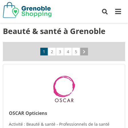
Me
Recherche
Beauté & santé à Grenoble
1
2
3
4
5
Suivant
OSCAR Opticiens
Activité : Beauté & santé - Professionnels de la santé