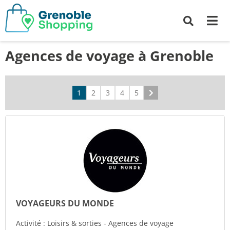
Me
Recherche
Agences de voyage à Grenoble
1
2
3
4
5
Suivant
VOYAGEURS DU MONDE
Activité : Loisirs & sorties - Agences de voyage