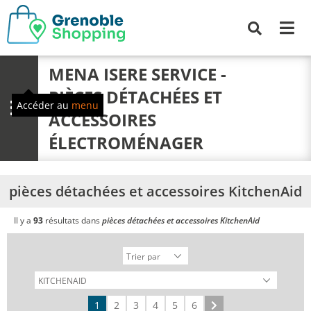
Me
Recherche
MENA ISERE SERVICE -
PIÈCES DÉTACHÉES ET
Accéder au
menu
Menu
ACCESSOIRES
ÉLECTROMÉNAGER
pièces détachées et accessoires KitchenAid
Il y a
93
résultats dans
pièces détachées et accessoires KitchenAid
1
2
3
4
5
6
Suivant