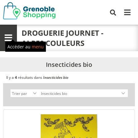
Me
Recherche
DROGUERIE JOURNET -
Menu
ALPES COULEURS
Accéder au
menu
Insecticides bio
Il y a
4
résultats dans
Insecticides bio