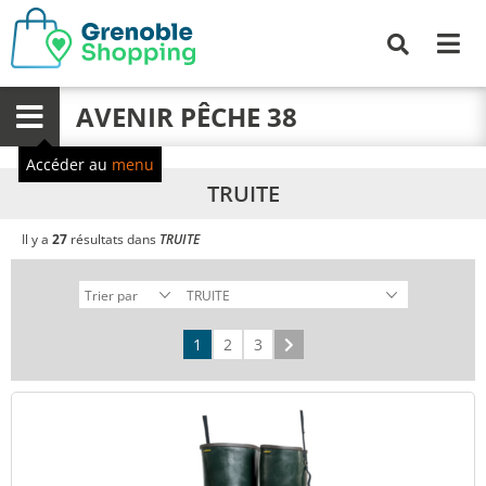
Me
Recherche
AVENIR PÊCHE 38
Menu
Accéder au
menu
TRUITE
Il y a
27
résultats dans
TRUITE
1
2
3
Suivant