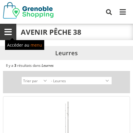
Me
Recherche
AVENIR PÊCHE 38
Menu
Accéder au
menu
Leurres
Il y a
3
résultats dans
Leurres