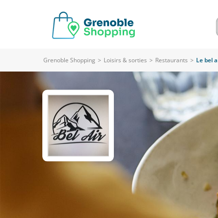
Grenoble Shopping
>
Loisirs & sorties
>
Restaurants
>
Le bel a