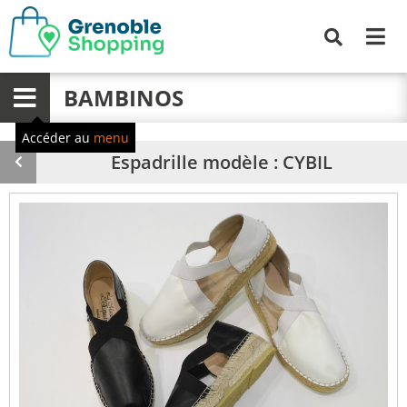
Me
Recherche
BAMBINOS
Menu
Accéder au
menu
Espadrille modèle : CYBIL
Produit
précédent