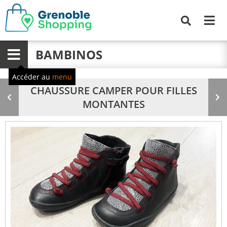
Me
Recherche
BAMBINOS
Menu
Accéder au
menu
CHAUSSURE CAMPER POUR FILLES
Produit
Pr
MONTANTES
précédent
su