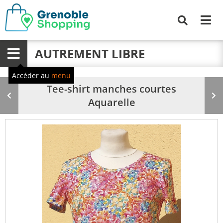
Me
Recherche
AUTREMENT LIBRE
Menu
Accéder au
menu
Tee-shirt manches courtes
Produit
Pr
Aquarelle
précédent
su