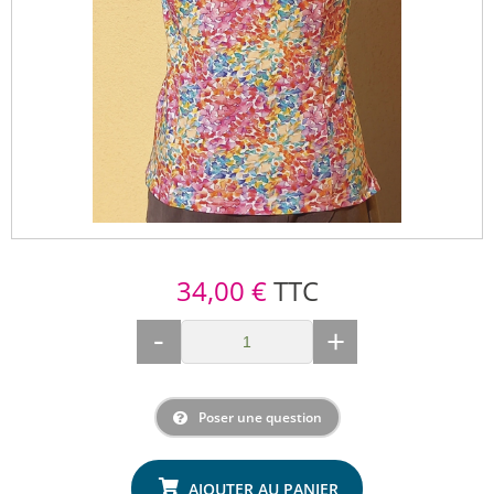
34,00 €
TTC
-
+
Poser une question