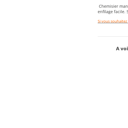
Chemisier manch
enfilage facile.
Si vous souhaitez
A voi