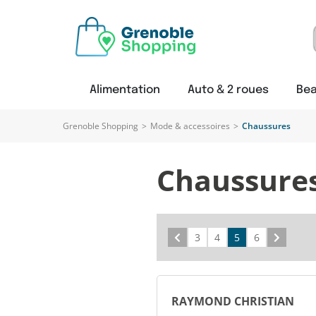
Alimentation
Auto & 2 roues
Bea
Grenoble Shopping
>
Mode & accessoires
>
Chaussures
Chaussures
Précédent
3
4
5
6
Suivant
RAYMOND CHRISTIAN