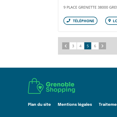
9 PLACE GRENETTE 38000 GR
L
Téléphone
Précédent
3
4
5
6
Suivant
Plan du site
Mentions légales
Traiteme